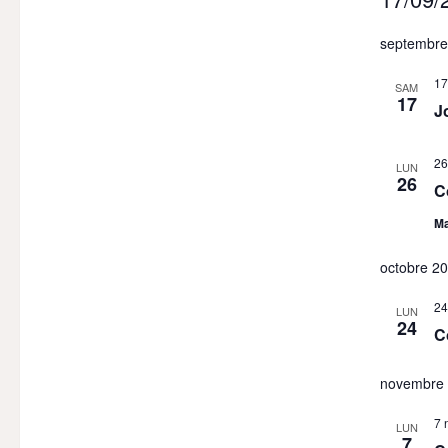
Sélection
septembre
une
date.
17
SAM
17
J
26
LUN
26
C
Ma
octobre 2
24
LUN
24
C
novembre
7 
LUN
7