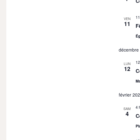
C
11
VEN
11
F
Ég
décembre
12
LUN
12
C
Ma
février 20
4 
SAM
4
C
Pl