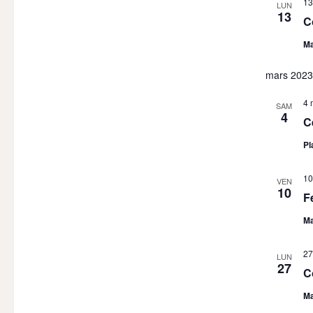
13
LUN
13
C
Ma
mars 2023
4 
SAM
4
C
Pl
10
VEN
10
F
Ma
27
LUN
27
C
Ma