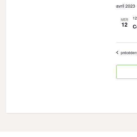
avril 2023
12
MER
12
C
Évènemen
précéden