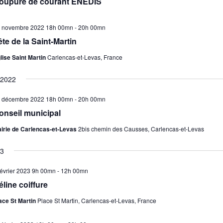
oupure de courant ENEDIS
 novembre 2022 18h 00mn
-
20h 00mn
ête de la Saint-Martin
lise Saint Martin
Carlencas-et-Levas, France
 2022
 décembre 2022 18h 00mn
-
20h 00mn
onseil municipal
irie de Carlencas-et-Levas
2bis chemin des Causses, Carlencas-et-Levas
23
février 2023 9h 00mn
-
12h 00mn
éline coiffure
ace St Martin
Place St Martin, Carlencas-et-Levas, France