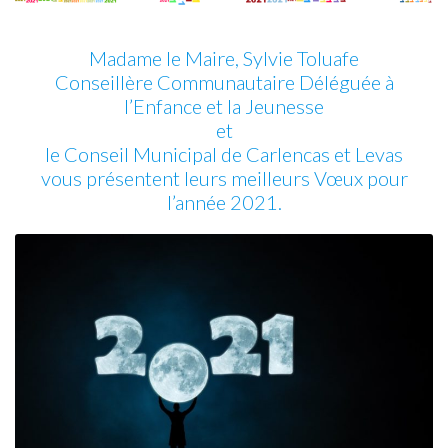
Madame le Maire, Sylvie Toluafe
Conseillère Communautaire Déléguée à
l’Enfance et la Jeunesse
et
le Conseil Municipal de Carlencas et Levas
vous présentent leurs meilleurs Vœux pour
l’année 2021.