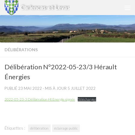
Carlencas-et-Levas
Skip to content
DÉLIBÉRATIONS
Délibération N°2022-05-23/3 Hérault
Énergies
PUBLIÉ
23 MAI 2022
· MIS À JOUR
5 JUILLET 2022
2022-05-23-3 Délibération Ht Energie signée
Télécharger
Étiquettes :
délibération
éclairage public