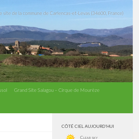
le site de la commune de Carlencas-et-Levas (34600, France)
ssol
Grand Site Salagou – Cirque de Mourèze
CÔTÉ CIEL AUJOURD'HUI
Clear sky