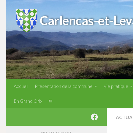
Skip to content
Carlencas-et-Lev
Accueil
Présentation de la commune
Vie pratique
En Grand Orb
✉
ACTUA
ARTICLE SUIVANT