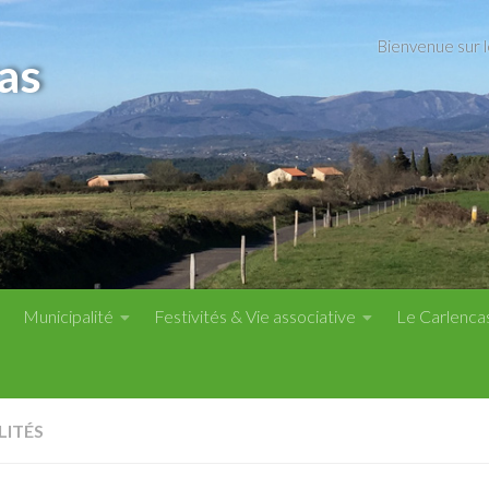
Bienvenue sur 
as
Municipalité
Festivités & Vie associative
Le Carlenca
LITÉS