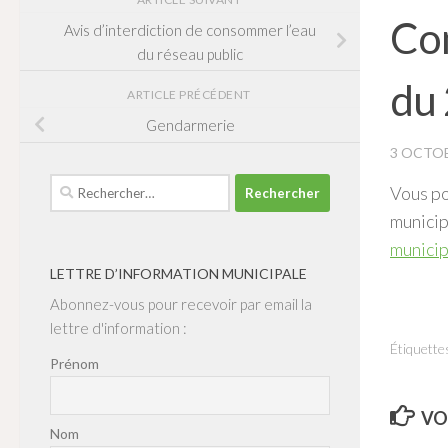
Com
Avis d’interdiction de consommer l’eau
du réseau public
du
ARTICLE PRÉCÉDENT
Gendarmerie
3 OCTOB
Rechercher :
Vous po
munici
municip
LETTRE D’INFORMATION MUNICIPALE
Abonnez-vous pour recevoir par email la
lettre d'information :
Étiquettes
Prénom
VO
Nom