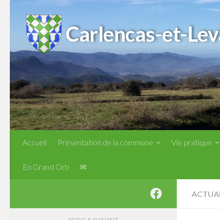
Skip to content
Carlencas-et-Lev
Accueil
Présentation de la commune
Vie pratique
En Grand Orb
✉
ACTUA
ARTICLE SUIVANT