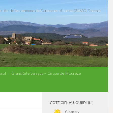
le site de la commune de Carlencas-et-Levas (34600, France)
ssol
Grand Site Salagou – Cirque de Mourèze
CÔTÉ CIEL AUJOURD'HUI
Clear sky