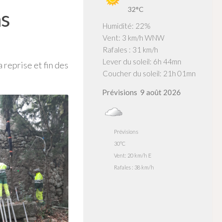
32°C
as
Humidité: 22%
Vent: 3 km/h WNW
Rafales : 31 km/h
Lever du soleil: 6h 44mn
 reprise et fin des
Coucher du soleil: 21h 01mn
Prévisions
9 août 2026
Prévisions
30°C
Vent: 20 km/h E
Rafales : 38 km/h