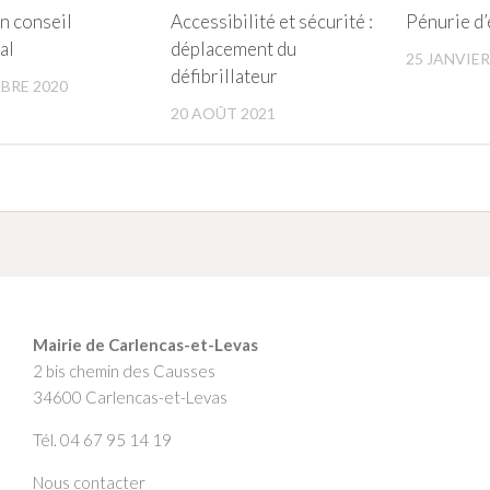
n conseil
Accessibilité et sécurité :
Pénurie d’
al
déplacement du
25 JANVIER
défibrillateur
BRE 2020
20 AOÛT 2021
Mairie de Carlencas-et-Levas
2 bis chemin des Causses
34600 Carlencas-et-Levas
Tél. 04 67 95 14 19
Nous contacter