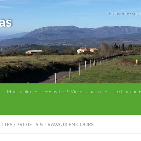
Bienvenue sur 
as
Municipalité
Festivités & Vie associative
Le Carlenca
LITÉS
/
PROJETS & TRAVAUX EN COURS