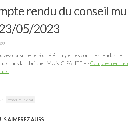
pte rendu du conseil mun
 23/05/2023
023
uvez consulter et/ou télécharger les comptes rendus des c
paux dans la rubrique : MUNICIPALITÉ –>
Comptes rendus d
aux.
 :
conseil municipal
US AIMEREZ AUSSI...