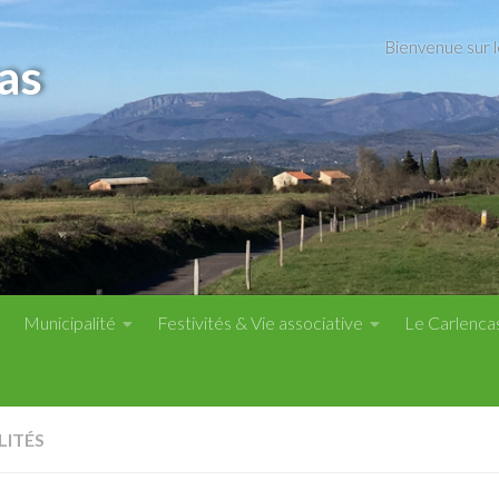
Bienvenue sur 
as
Municipalité
Festivités & Vie associative
Le Carlenca
LITÉS