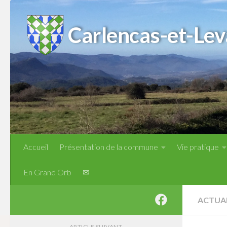
Skip to content
Carlencas-et-Lev
Accueil
Présentation de la commune
Vie pratique
En Grand Orb
✉
ACTUA
ARTICLE SUIVANT