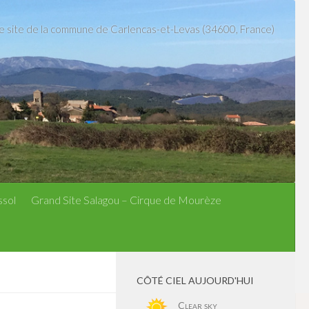
le site de la commune de Carlencas-et-Levas (34600, France)
ssol
Grand Site Salagou – Cirque de Mourèze
CÔTÉ CIEL AUJOURD'HUI
Clear sky