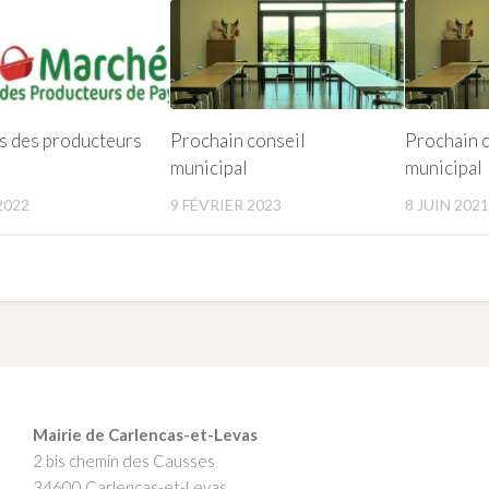
 des producteurs
Prochain conseil
Prochain 
municipal
municipal
2022
9 FÉVRIER 2023
8 JUIN 2021
Mairie de Carlencas-et-Levas
2 bis chemin des Causses
34600 Carlencas-et-Levas