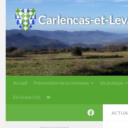
Skip to content
Carlencas-et-Lev
Accueil
Présentation de la commune
Vie pratique
En Grand Orb
✉
ACTUA
ARTICLE SUIVANT