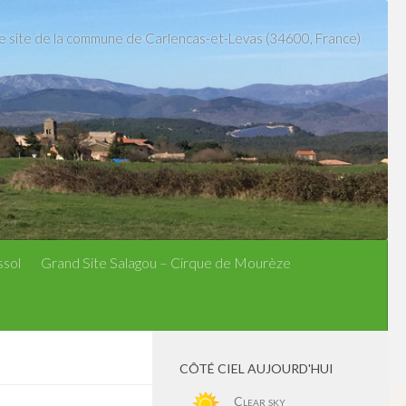
le site de la commune de Carlencas-et-Levas (34600, France)
ssol
Grand Site Salagou – Cirque de Mourèze
CÔTÉ CIEL AUJOURD'HUI
Clear sky