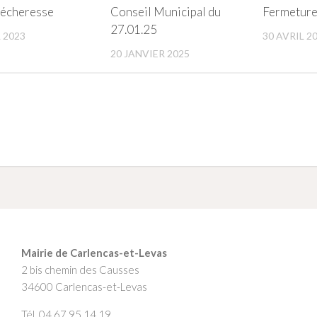
sécheresse
Conseil Municipal du
Fermeture 
27.01.25
 2023
30 AVRIL 2
20 JANVIER 2025
Mairie de Carlencas-et-Levas
2 bis chemin des Causses
34600 Carlencas-et-Levas
Tél. 04 67 95 14 19