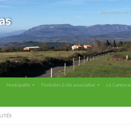
Bienvenue sur 
as
Municipalité
Festivités & Vie associative
Le Carlenca
LITÉS