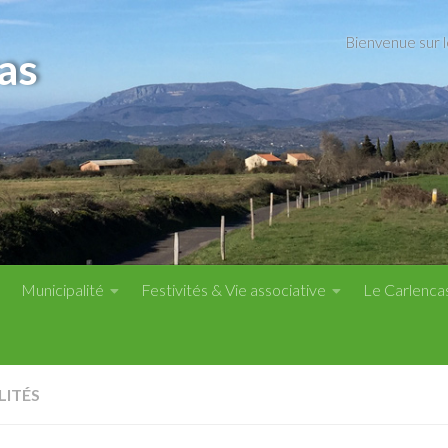
Bienvenue sur 
as
Municipalité
Festivités & Vie associative
Le Carlenca
LITÉS