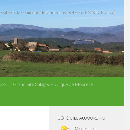
le site de la commune de Carlencas-et-Levas (34600, France)
ssol
Grand Site Salagou – Cirque de Mourèze
CÔTÉ CIEL AUJOURD'HUI
Mainly clear