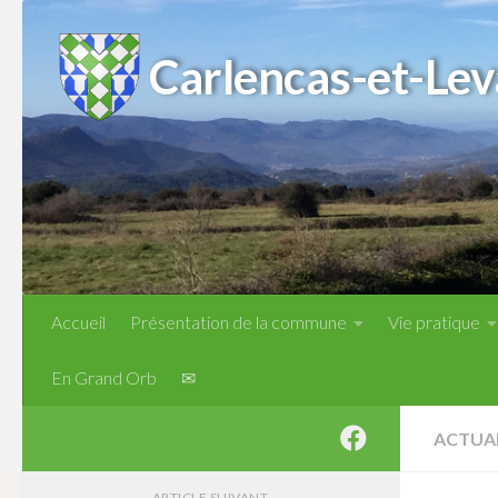
Skip to content
Carlencas-et-Lev
Accueil
Présentation de la commune
Vie pratique
En Grand Orb
✉
ACTUA
ARTICLE SUIVANT