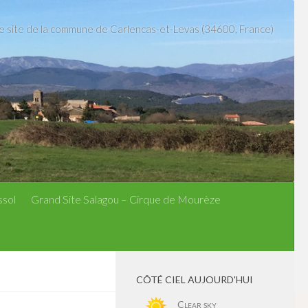
le site de la commune de Carlencas-et-Levas (34600, France)
ssol
Grand Site Salagou – Cirque de Mourèze
CÔTÉ CIEL AUJOURD'HUI
Clear sky