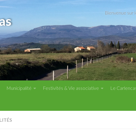
Bienvenue sur 
as
Municipalité
Festivités & Vie associative
Le Carlenca
LITÉS