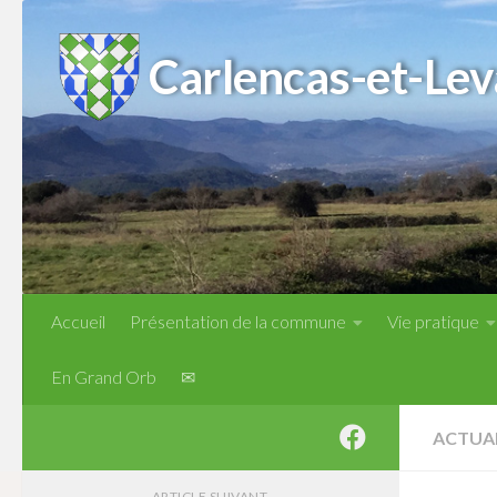
Skip to content
Carlencas-et-Lev
Accueil
Présentation de la commune
Vie pratique
En Grand Orb
✉
ACTUA
ARTICLE SUIVANT