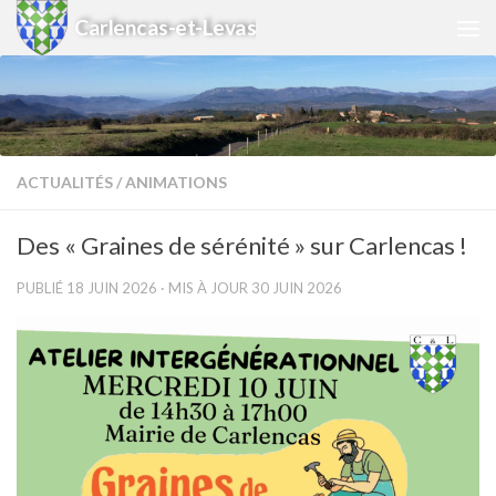
Carlencas-et-Levas
Skip to content
ACTUALITÉS
/
ANIMATIONS
Des « Graines de sérénité » sur Carlencas !
PUBLIÉ
18 JUIN 2026
· MIS À JOUR
30 JUIN 2026