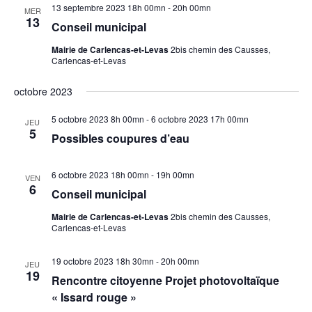
13 septembre 2023 18h 00mn
-
20h 00mn
MER
è
13
Conseil municipal
n
e
Mairie de Carlencas-et-Levas
2bis chemin des Causses,
Carlencas-et-Levas
m
e
octobre 2023
n
t
5 octobre 2023 8h 00mn
-
6 octobre 2023 17h 00mn
JEU
s
5
Possibles coupures d’eau
6 octobre 2023 18h 00mn
-
19h 00mn
VEN
6
Conseil municipal
Mairie de Carlencas-et-Levas
2bis chemin des Causses,
Carlencas-et-Levas
19 octobre 2023 18h 30mn
-
20h 00mn
JEU
19
Rencontre citoyenne Projet photovoltaïque
« Issard rouge »