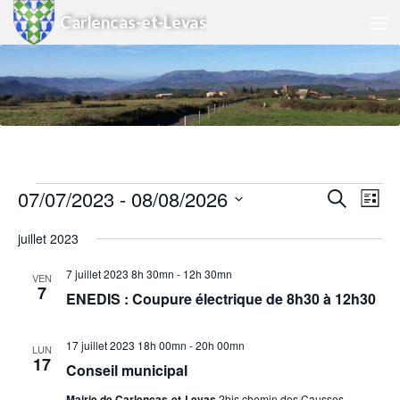
Carlencas-et-Levas
Skip to content
Évènements
07/07/2023
 - 
08/08/2026
R
N
Recherche
Liste
e
a
Sélectionnez
juillet 2023
c
v
une
h
i
date.
7 juillet 2023 8h 30mn
-
12h 30mn
VEN
e
g
7
ENEDIS : Coupure électrique de 8h30 à 12h30
r
a
c
t
h
i
17 juillet 2023 18h 00mn
-
20h 00mn
LUN
17
e
o
Conseil municipal
e
n
Mairie de Carlencas-et-Levas
2bis chemin des Causses,