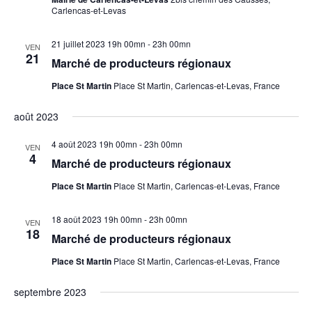
t
d
Carlencas-et-Levas
n
e
a
v
21 juillet 2023 19h 00mn
-
23h 00mn
VEN
21
v
u
Marché de producteurs régionaux
i
e
Place St Martin
Place St Martin, Carlencas-et-Levas, France
g
s
a
É
août 2023
t
v
i
è
4 août 2023 19h 00mn
-
23h 00mn
VEN
4
o
n
Marché de producteurs régionaux
n
e
Place St Martin
Place St Martin, Carlencas-et-Levas, France
d
m
e
e
18 août 2023 19h 00mn
-
23h 00mn
VEN
v
n
18
Marché de producteurs régionaux
u
t
e
Place St Martin
Place St Martin, Carlencas-et-Levas, France
s
septembre 2023
É
v