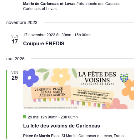
Mairie de Carlencas-et-Levas
2bis chemin des Causses,
Carlencas-et-Levas
novembre 2023
17 novembre 2023 8h 30mn
-
15h 00mn
VEN
17
Coupure ENEDIS
mai 2026
VEN
29
Mis
29 mai 19h 00mn
-
23h 00mn
en
La fête des voisins de Carlencas
avant
Place St Martin
Place St Martin, Carlencas-et-Levas, France