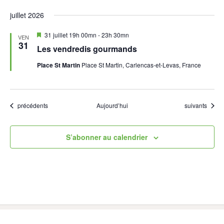
juillet 2026
Mis
31 juillet 19h 00mn
-
23h 30mn
VEN
en
31
Les vendredis gourmands
avant
Place St Martin
Place St Martin, Carlencas-et-Levas, France
Évènements
Évènements
précédents
Aujourd’hui
suivants
S’abonner au calendrier