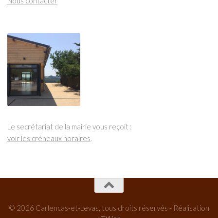
Nous contacter
Le secrétariat de la mairie vous reçoit :
voir les créneaux horaires
.
© 2026 Carlencas-et-Levas, tous droits réservés - Réalisation