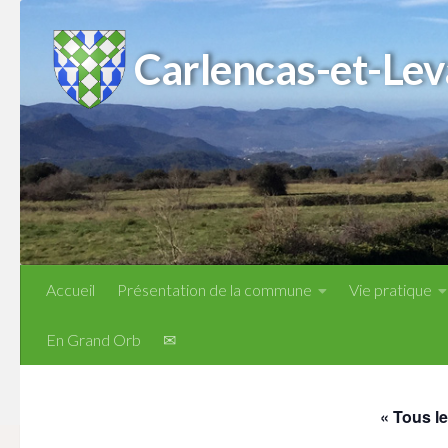
Skip to content
Carlencas-et-Lev
Accueil
Présentation de la commune
Vie pratique
En Grand Orb
✉
« Tous l