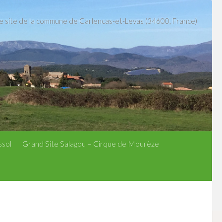
le site de la commune de Carlencas-et-Levas (34600, France)
ssol
Grand Site Salagou – Cirque de Mourèze