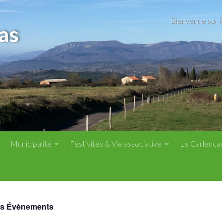
Bienvenue sur 
as
Municipalité
Festivités & Vie associative
Le Carlenca
es Évènements