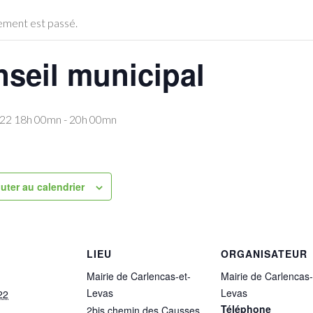
ment est passé.
seil municipal
022 18h 00mn
-
20h 00mn
uter au calendrier
LIEU
ORGANISATEUR
Mairie de Carlencas-et-
Mairie de Carlencas-
Levas
Levas
22
Téléphone
2bis chemin des Causses