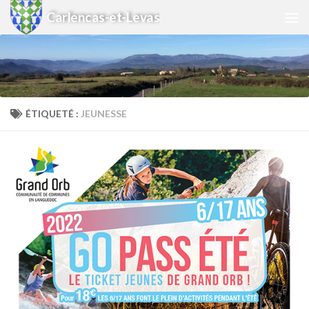
Carlencas-et-Levas
Skip to content
ÉTIQUETÉ :
JEUNESSE