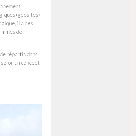
loppement
giques (géosites)
gique, il a des
s mines de
nde répartis dans
 selon un concept