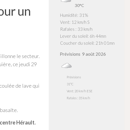
30°C
our un
Humidité: 31%
Vent: 12 km/h S
Rafales : 33 km/h
Lever du soleil: 6h 44mn
Coucher du soleil: 21h 01mn
Prévisions
9 août 2026
llonne le secteur.
ière, ce jeudi 29
Prévisions
31°C
coulée de lave qui
Vent: 20 km/h ESE
Rafales : 35 km/h
 basalte.
centre Hérault.