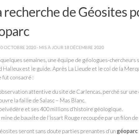
a recherche de Géosites p
oparc
30 OCTOBRE 2020
· MIS À JOUR
18 DÉCEMBRE 2020
quelques semaines, une équipe de géologues-chercheurs si
 Halleux est le guide. Après La Lieude et le col de la Merqu
 fut consacré :
’observation attentive du site de Carlencas, perché sur une 
ouvre la faille de Salasc – Mas Blanc.
belvédère et ses 400 millions d’histoire géologique.
a mine de bauxite de l’Issart Rouge recoupée par un filon de
éosites seront sans doute parties prenantes d’un
géoparc 