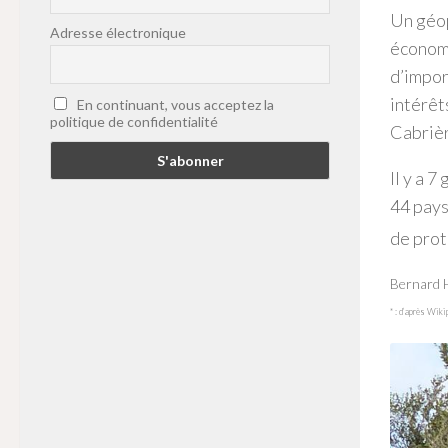
Un géop
Adresse électronique
économi
d’impor
intérêt
En continuant, vous acceptez la
politique de confidentialité
Cabrièr
Il y a 
44 pays
de prot
Bernard 
* : d’après Wiki