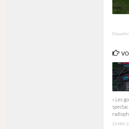
Étiquettes
VO
« Les g
spectac
radiop
23 MAI 