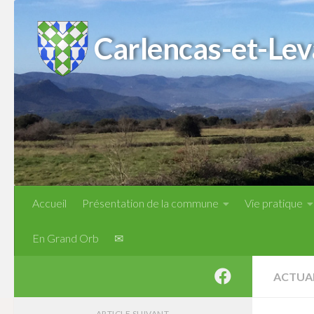
Skip to content
Carlencas-et-Lev
Accueil
Présentation de la commune
Vie pratique
En Grand Orb
✉
ACTUA
ARTICLE SUIVANT