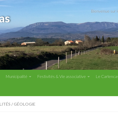
Bienvenue sur 
as
Municipalité
Festivités & Vie associative
Le Carlenca
LITÉS
/
GÉOLOGIE