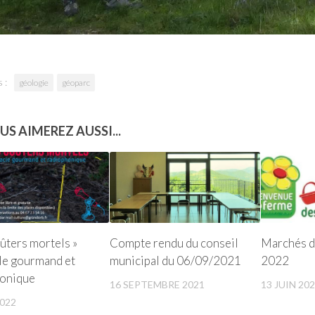
 :
géologie
géoparc
US AIMEREZ AUSSI...
oûters mortels »
Compte rendu du conseil
Marchés d
le gourmand et
municipal du 06/09/2021
2022
honique
16 SEPTEMBRE 2021
13 JUIN 20
2022