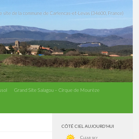
le site de la commune de Carlencas-et-Levas (34600, France)
ssol
Grand Site Salagou – Cirque de Mourèze
CÔTÉ CIEL AUJOURD'HUI
Clear sky