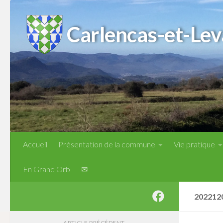
Skip to content
Carlencas-et-Lev
Accueil
Présentation de la commune
Vie pratique
En Grand Orb
✉
202212
ARTICLE PRÉCÉDENT