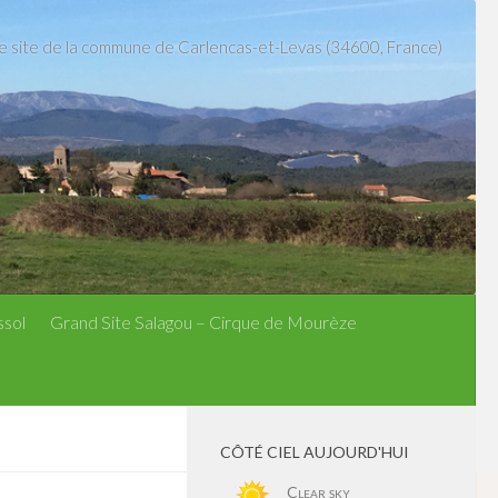
le site de la commune de Carlencas-et-Levas (34600, France)
ssol
Grand Site Salagou – Cirque de Mourèze
CÔTÉ CIEL AUJOURD'HUI
Clear sky