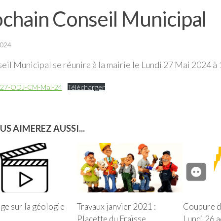
chain Conseil Municipal
2024
eil Municipal se réunira à la mairie le Lundi 27 Mai 2024 à
-27-ODJ-CM-Mai-24
Télécharger
US AIMEREZ AUSSI...
ge sur la géologie
Travaux janvier 2021 :
Coupure d’
Placette du Fraïsse
Lundi 26 