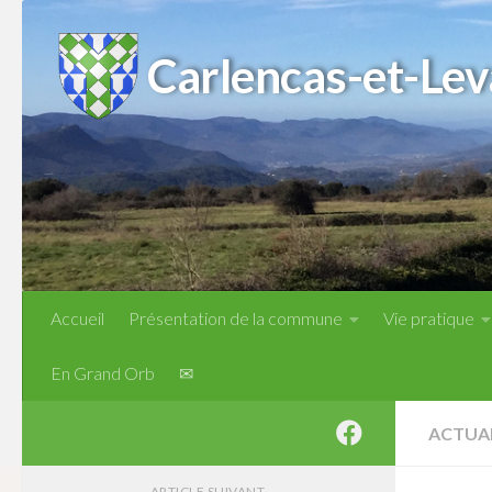
Skip to content
Carlencas-et-Lev
Accueil
Présentation de la commune
Vie pratique
En Grand Orb
✉
ACTUA
ARTICLE SUIVANT