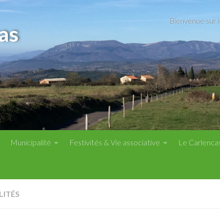
Bienvenue sur 
as
Municipalité
Festivités & Vie associative
Le Carlenca
LITÉS