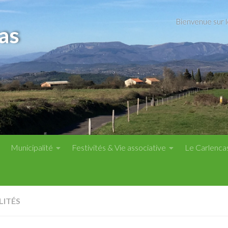
Bienvenue sur 
as
Municipalité
Festivités & Vie associative
Le Carlenca
LITÉS