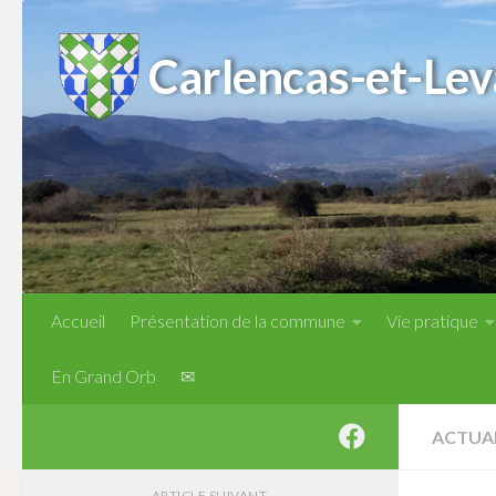
Skip to content
Carlencas-et-Lev
Accueil
Présentation de la commune
Vie pratique
En Grand Orb
✉
ACTUA
ARTICLE SUIVANT