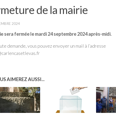
meture de la mairie
EMBRE 2024
ie sera fermée le
mardi 24 septembre 2024 après-midi.
ute demande, vous pouvez envoyer un mail à l’adresse
carlencasetlevas.fr
US AIMEREZ AUSSI...