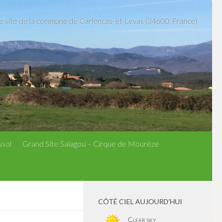
le site de la commune de Carlencas-et-Levas (34600, France)
ssol
Grand Site Salagou – Cirque de Mourèze
CÔTÉ CIEL AUJOURD'HUI
Clear sky