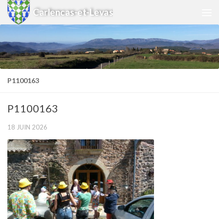
Carlencas-et-Levas
Skip to content
P1100163
P1100163
18 JUIN 2026