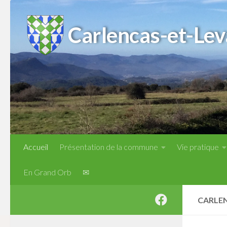
Skip to content
Carlencas-et-Lev
Accueil
Présentation de la commune
Vie pratique
En Grand Orb
✉
CARLE