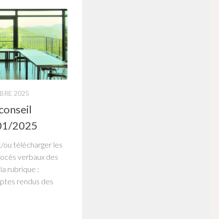
BRE 2025
conseil
/01/2025
/ou télécharger les
rocès verbaux des
la rubrique :
tes rendus des